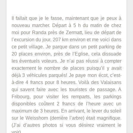
Posted
on
Il fallait que je le fasse, maintenant que je peux à
5
nouveau marcher. Départ à 5 h du matin de chez
juin
moi pour Randa près de Zermatt, lieu de départ de
2020
l’excursion du jour. 207 km environ et me voici dans
ce petit village. Je parque dans un petit parking de
20 places environ, près de l’Eglise, cela dissuade
les éventuels voleurs. Je n’ai pas réussi à compter
exactement le nombre de places puisqu’il y avait
déjà 3 véhicules parqués! Je paye mon écot, c’est-
à-dire 4 francs pour 8 heures. Voilà des Valaisans
qui savent faire avec les touristes de passage. A
Fribourg, pour visiter les remparts, les parkings
disponibles coûtent 2 francs de l’heure avec un
maximum de 3 heures. En arrivant, le lever du soleil
sur le Weisshorn (derrière l’arbre) était magnifique.
(J’ai d’autres photos si vous désirez vraiment le
voir).