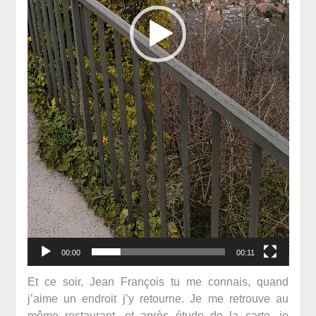
00:00
00:11
Et ce soir, Jean François tu me connais, quand
j’aime un endroit j’y retourne. Je me retrouve au
même restaurant, et après étude de la carte, je