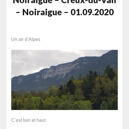
– Noiraigue – 01.09.2020
Posted
on
Un air d’Alpes
2
septembre
2020
C’est loin et haut