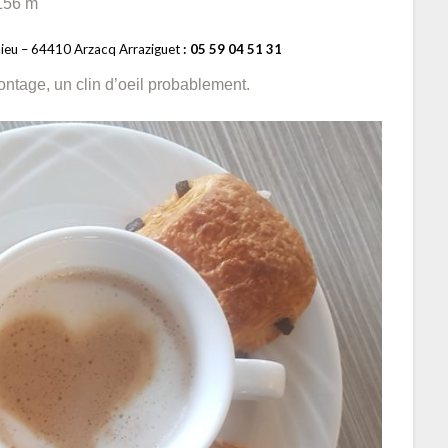
 156 m
adieu – 64410 Arzacq Arraziguet
: 05 59 04 51 31
ontage, un clin d’oeil probablement.