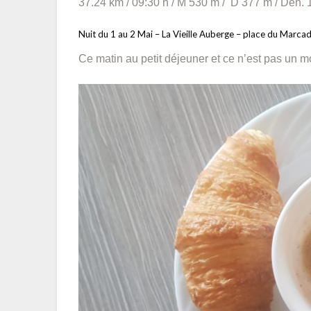
37.24 km / 09:30 h / M 530 m / D 377 m / Dén.
Nuit du 1 au 2 Mai – La Vieille Auberge – place du Marc
Ce matin au petit déjeuner et ce n’est pas un m