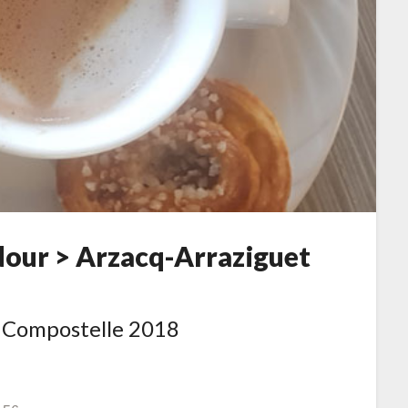
Adour > Arzacq-Arraziguet
Posted
on
 Compostelle 2018
1
mai
2018